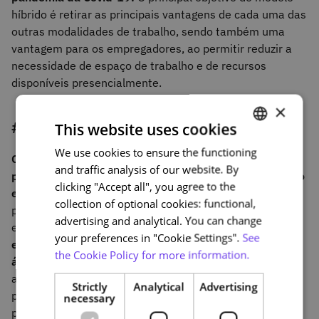
híbrido é retirar as principais vantagens de cada uma das
outras modalidades de trabalho, sendo também uma
vantagem para os empregadores, ao permitir reduzir a
necessidade de espaço de trabalho e de recursos
disponíveis presencialmente.
×
#4
Coworking
This website uses cookies
We use cookies to ensure the functioning
PORTUGUESE
O
termo
coworking
foi criado em 1999 e,
durante a
and traffic analysis of our website. By
primeira década do século XXI, foi visível o crescimento
ENGLISH
clicking "Accept all", you agree to the
em popularidade deste modelo de trabalho.
Aos
collection of optional cookies: functional,
poucos, espaços de
coworking
começaram a aparecer
advertising and analytical. You can change
em todas as cidades,
permitindo a partilha de espaços
your preferences in "Cookie Settings".
See
entre profissionais de diferentes funções, empresas e
the Cookie Policy for more information.
áreas profissionais.
De resto, essa diversidade é
apontada como uma das suas principais vantagens,
Strictly
Analytical
Advertising
permitindo encontrar soluções transversais para
necessary
problemas complexos.