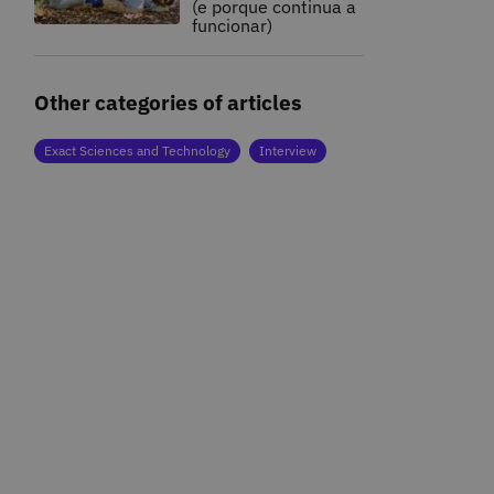
(e porque continua a
funcionar)
Other categories of articles
Exact Sciences and Technology
Interview