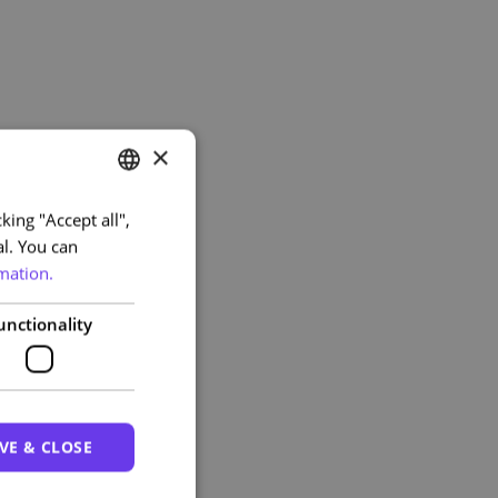
×
king "Accept all",
PORTUGUESE
al. You can
ENGLISH
mation.
unctionality
VE & CLOSE