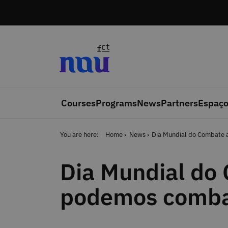
Skip to main content
Courses
Programs
News
Partners
Espaço
You are here:
Home
News
Dia Mundial do Combate 
Dia Mundial do
podemos combat