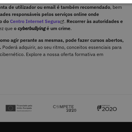
ora,
para que sirvam de prova
, caso o agressor tente
nta de utilizador ou email é também recomendado
, bem
ades responsáveis pelos serviços online onde
to do
Centro Internet Segura
.
Recorrer às autoridades e
ez que
o
cyberbullying
é um crime
.
como agir perante as mesmas, pode fazer cursos abertos,
.
Poderá adquirir, ao seu ritmo, conceitos essenciais para
cibernético. Explore a nossa oferta formativa em