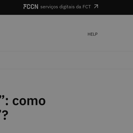
serviços digitais da FCT
HELP
”: como
”?