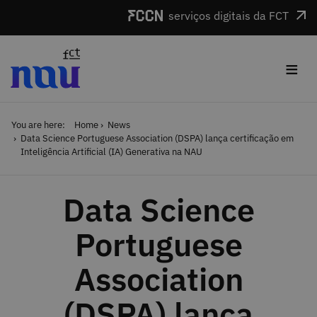
Skip to main content
serviços digitais da FCT
≡
You are here:
Home
News
Data Science Portuguese Association (DSPA) lança certificação em
Inteligência Artificial (IA) Generativa na NAU
Data Science
Portuguese
Association
(DSPA) lança