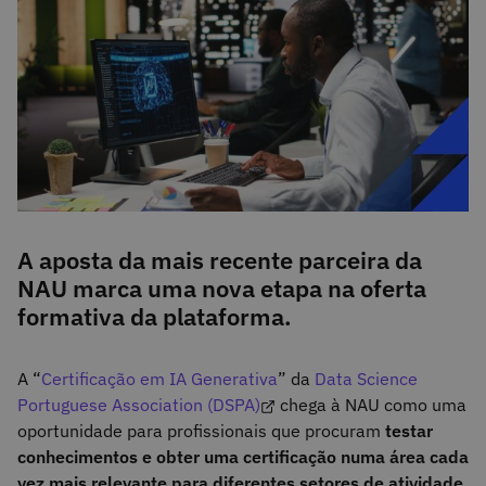
A aposta da mais recente parceira da
NAU marca uma nova etapa na oferta
formativa da plataforma.
A “
Certificação em IA Generativa
” da
Data Science
Portuguese Association (DSPA)
chega à NAU como uma
oportunidade para profissionais que procuram
testar
conhecimentos e obter uma certificação numa área cada
vez mais relevante para diferentes setores de atividade
.