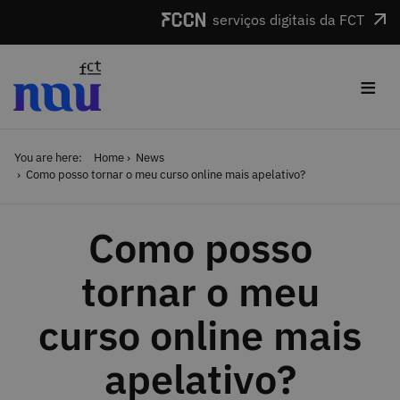
Skip to main content
serviços digitais da FCT
≡
You are here:
Home
News
Como posso tornar o meu curso online mais apelativo?
Como posso
tornar o meu
curso online mais
apelativo?