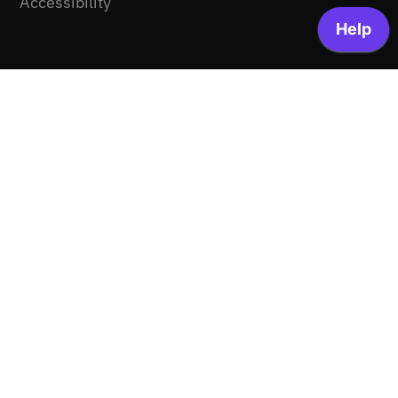
Accessibility
Communication
Help
News
Media kit
Site Map
Legal
Terms and conditions