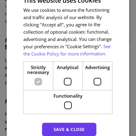
This website uses cookies
revista científica "Comunicar
" identifica estes
We use cookies to ensure the functioning
PORTUGUESE
mecanismos como variáveis centrais para reduzir a
and traffic analysis of our website. By
ENGLISH
desistência em MOOC.
clicking "Accept all", you agree to the
collection of optional cookies: functional,
#6 Monitorize o comportamento real dos
advertising and analytical. You can change
formandos
your preferences in "Cookie Settings".
See
the Cookie Policy for more information.
Use dados de utilização para
identificar padrões de
Strictly
Analytical
Advertising
abandono e ajustar o desenho do curso em função do
necessary
que realmente acontece
, não apenas do que foi
planeado.
Functionality
#7 Construa uma narrativa coerente
Nomes de módulos e sequência de atividades que
contam uma história ajudam o formando a situar-se e a
manter motivação até ao fim.
SAVE & CLOSE