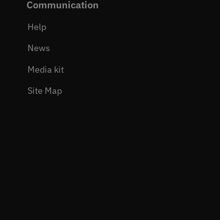
Communication
Help
News
Media kit
Site Map