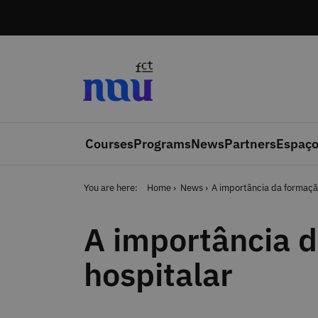
Skip to main content
Courses
Programs
News
Partners
Espaço
You are here:
Home
News
A importância da formaçã
A importância d
hospitalar