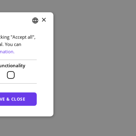
×
king "Accept all",
PORTUGUESE
al. You can
ENGLISH
mation.
unctionality
VE & CLOSE