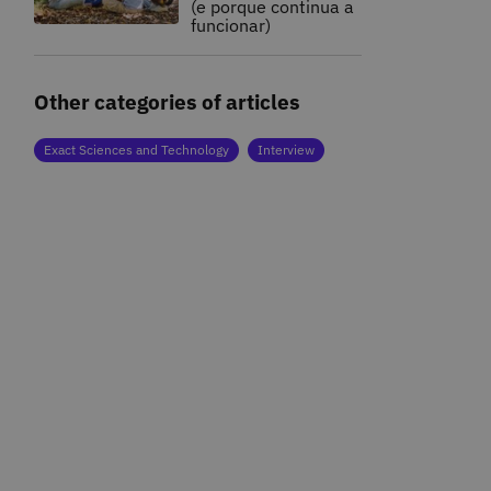
(e porque continua a
funcionar)
Other categories of articles
Exact Sciences and Technology
Interview