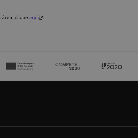
 área, clique
aqui
.