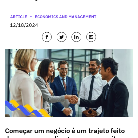
Categories
ARTICLE
ECONOMICS AND MANAGEMENT
12/18/2024
Começar um negócio é um trajeto feito