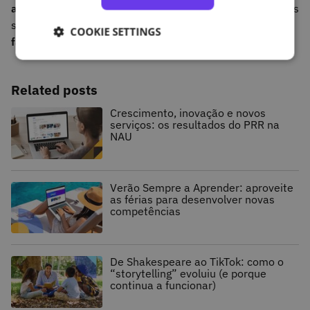
aumentar a escala ao nível do número de estudantes,
as
soluções digitais incorporam ainda certas
soluções que
COOKIE SETTINGS
facilitam a partilha de ideias e o trabalho colaborativo.
Related posts
Crescimento, inovação e novos
serviços: os resultados do PRR na
NAU
Verão Sempre a Aprender: aproveite
as férias para desenvolver novas
competências
De Shakespeare ao TikTok: como o
“storytelling” evoluiu (e porque
continua a funcionar)