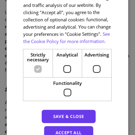
and traffic analysis of our website. By
ENGLISH
Uma das principais lições retiradas da pandemia da
clicking "Accept all", you agree to the
covid-19 está relacionada com
a redução de custos
collection of optional cookies: functional,
resultante da desmaterialização dos processos de
advertising and analytical. You can change
aprendizagem.
Por outro lado,
é também possível
your preferences in "Cookie Settings".
See
participar ativamente num planeta mais sustentável
the Cookie Policy for more information.
diminuindo o impacto ambiental associado a
Strictly
Analytical
Advertising
deslocações físicas e custos energéticos.
Esta poupança
necessary
é uma realidade também para os estudantes e
formandos, que evitam assim algumas despesas.
Functionality
#5 Colaboração
Ainda que as modalidades de educação digital sejam
normalmente associadas a um processo de
SAVE & CLOSE
aprendizagem feito de forma individual, a verdade é que
as ferramentas digitais oferecem muitas possibilidades
de colaboração.
Para além de terem o potencial de
ACCEPT ALL