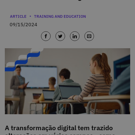
Categories
ARTICLE
TRAINING AND EDUCATION
09/15/2024
A transformação digital tem trazido