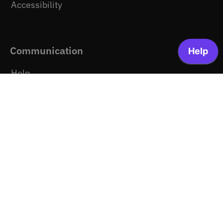
Accessibility
Communication
Help
News
Media kit
Site Map
Legal
Terms and conditions