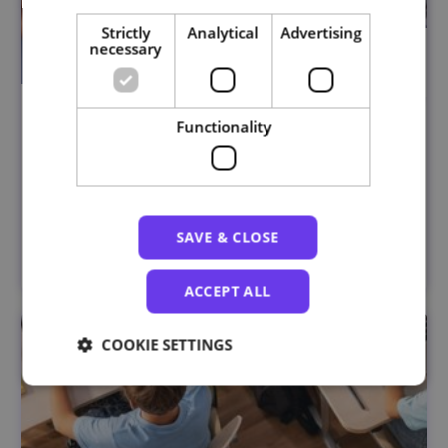
Strictly
Analytical
Advertising
necessary
Pensamento Computacional e Robótica
Functionality
Educativa
Universidade de Lisboa
SAVE & CLOSE
ARCHIVED
ACCEPT ALL
COOKIE SETTINGS