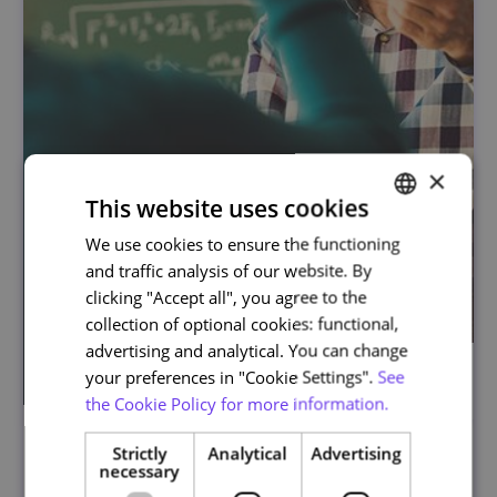
×
This website uses cookies
We use cookies to ensure the functioning
PORTUGUESE
and traffic analysis of our website. By
ENGLISH
clicking "Accept all", you agree to the
collection of optional cookies: functional,
advertising and analytical. You can change
your preferences in "Cookie Settings".
See
the Cookie Policy for more information.
Cenários de Aprendizagem Ativa
Strictly
Analytical
Advertising
necessary