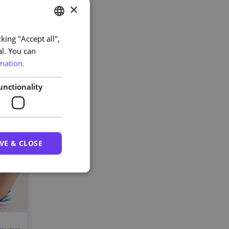
×
king "Accept all",
PORTUGUESE
al. You can
ENGLISH
mation.
unctionality
VE & CLOSE