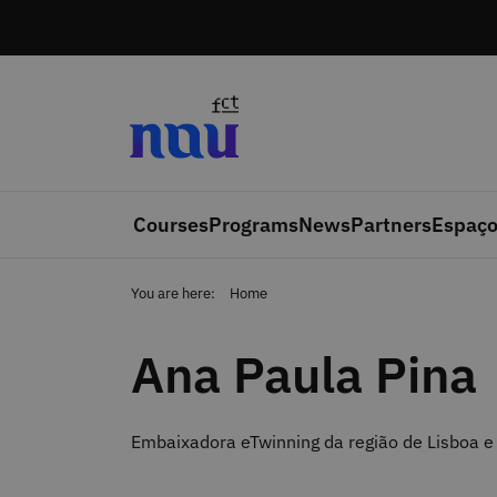
Skip to main content
Courses
Programs
News
Partners
Espaço
You are here:
Home
Ana Paula Pina
Embaixadora eTwinning da região de Lisboa e 