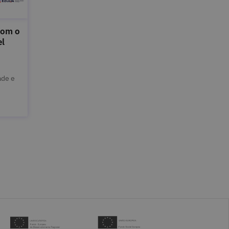
com o
el
ade e