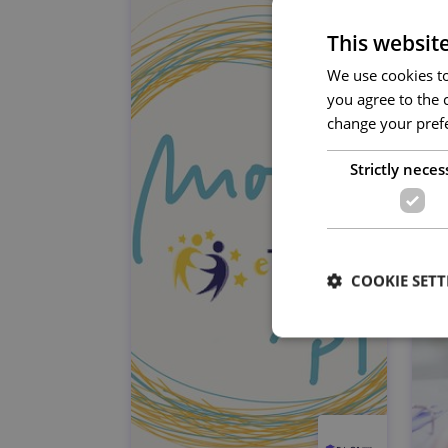
This websit
We use cookies to 
you agree to the c
change your prefe
Strictly neces
COOKIE SETT