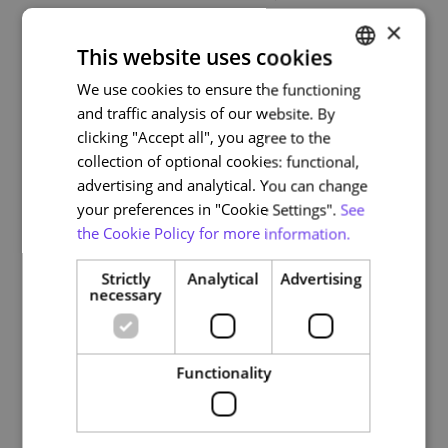
NAU.
×
This website uses cookies
- Certificado Nau e ECTS concedidos pelo Instituto
Politécnico de Tomar, mediante cumprimento dos
We use cookies to ensure the functioning
PORTUGUESE
requisitos.
and traffic analysis of our website. By
ENGLISH
clicking "Accept all", you agree to the
collection of optional cookies: functional,
Course plan
advertising and analytical. You can change
your preferences in "Cookie Settings".
See
the Cookie Policy for more information.
1. Ambiente de Desenvolvimento
2. Páginas Estáticas vs Páginas Dinâmicas
Strictly
Analytical
Advertising
necessary
3. Sintaxe Básica da Linguagem de Programação PHP
4. Sintaxe Avançada da Linguagem de Programação
PHP
5. Criação de Formulários
Functionality
6. Conectividade com Bases de Dados Relacionais
7. Variáveis de Sessão e Cookies