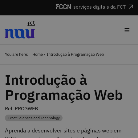
Skip to main content
serviços digitais da FCT
≡
You are here:
Home
Introdução à Programação Web
Introdução à
Programação Web
Ref. PROGWEB
Exact Sciences and Technology
Category
Aprenda a desenvolver sites e páginas web em