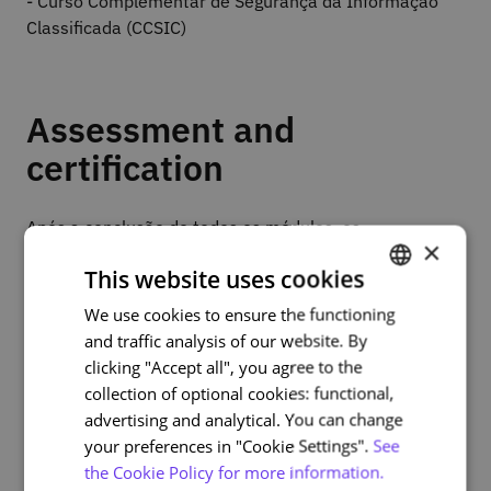
- Curso Complementar de Segurança da Informação
Classificada (CCSIC)
Assessment and
certification
Após a conclusão de todos os módulos, os
×
participantes podem descarregar o respetivo
This website uses cookies
certificado de conclusão. Para isso, será necessário
responder a todas as avaliações no final de cada
We use cookies to ensure the functioning
PORTUGUESE
módulo e obter uma percentagem mínima de 80% de
and traffic analysis of our website. By
ENGLISH
respostas corretas.
clicking "Accept all", you agree to the
collection of optional cookies: functional,
O curso confere ainda, após a sua conclusão, o
advertising and analytical. You can change
preenchimento do requisito para a frequência das
your preferences in "Cookie Settings".
See
restantes formações ministradas sob a
the Cookie Policy for more information.
responsabilidade do Gabinete.