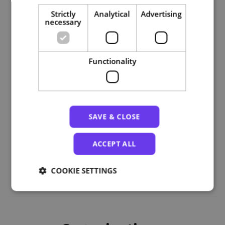
Strictly
Analytical
Advertising
necessary
Course plan
Functionality
Apresentação e introdução
Módulo 1: Normas e conceitos
Módulo 2: Gestão de pessoal e cultura de segurança
Módulo 3: Direção e Encarregado de segurança
SAVE & CLOSE
Módulo 4: Credenciação de empresas
Módulo 5: Medidas fundamentais de segurança e
controlo
ACCEPT ALL
Conclusão
COOKIE SETTINGS