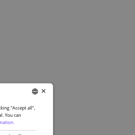
×
king "Accept all",
PORTUGUESE
al. You can
ENGLISH
mation.