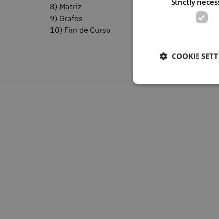
Strictly neces
8) Matriz
9) Grafos
10) Fim de Curso
COOKIE SETT