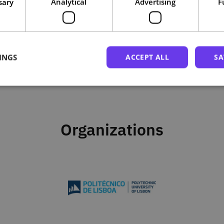
sary
Analytical
Advertising
F
INGS
ACCEPT ALL
SA
Organizations