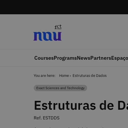
Skip to main content
Courses
Programs
News
Partners
Espaço
You are here:
Home
Estruturas de Dados
Exact Sciences and Technology
Category
Estruturas de 
Ref. ESTDDS