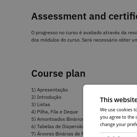
Assessment and certifi
O progresso no curso é avaliado através da reso
dos módulos do curso. Será necessário obter 
Course plan
1) Apresentação
2) Introdução
This websit
3) Listas
We use cookies to 
4) Pilha, Fila e Deque
you agree to the c
5) Amontoados Binários e Filas Prioritárias
change your prefe
6) Tabelas de Dispersão, Conjuntos e Dicionário
7) Árvores Binárias de Pesquisa