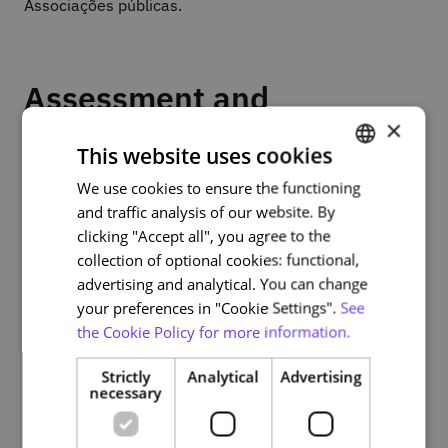
Associações públicas.
Assessment and
certification
×
This website uses cookies
We use cookies to ensure the functioning
PORTUGUESE
Para ter direito ao certificado do curso terá de cumprir
and traffic analysis of our website. By
os seguintes requisitos:
ENGLISH
clicking "Accept all", you agree to the
1) Assistir a todos os conteúdos dos cursos até ao fim
collection of optional cookies: functional,
advertising and analytical. You can change
2) Participar em todos os exercícios interativos
your preferences in "Cookie Settings".
See
propostos ao longo do curso. Atenção, nenhum
the Cookie Policy for more information.
exercício é avaliado. Os exercícios e perguntas têm
apenas como objetivo ajudá-lo perceber o que
Strictly
Analytical
Advertising
aprendeu e o que precisa de voltar a estudar e ajudar o
necessary
INA a refletir sobre melhorias no curso para facilitar a
aprendizagem dos formandos.