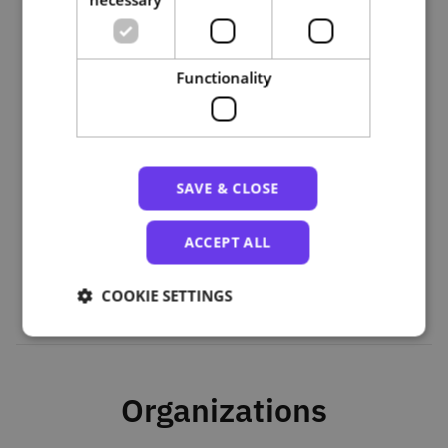
carácter informativo.
Functionality
Course plan
1-CiênciaVitae
2-RCAAP
SAVE & CLOSE
3-B-on
4-Educast
ACCEPT ALL
5-FileSender
COOKIE SETTINGS
Organizations