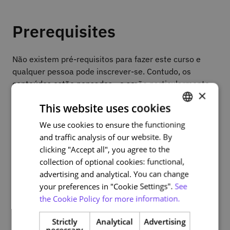
Prerequisites
Não existem pré-requisitos para fazer este curso e
qualquer pessoa pode inscrever-se. Contudo, os
conteúdos estão pensados - e serão particularmente
×
benéficos - para estudantes de ensino superior e
This website uses cookies
investigadores de qualquer área de estudo.
We use cookies to ensure the functioning
PORTUGUESE
and traffic analysis of our website. By
ENGLISH
clicking "Accept all", you agree to the
Assessment and
collection of optional cookies: functional,
certification
advertising and analytical. You can change
your preferences in "Cookie Settings".
See
the Cookie Policy for more information.
Avaliação contínua no final de cada módulo, sendo
necessário atingir 60% para a obtenção de certificado.
Strictly
Analytical
Advertising
Durante o curso existem também atividades de
necessary