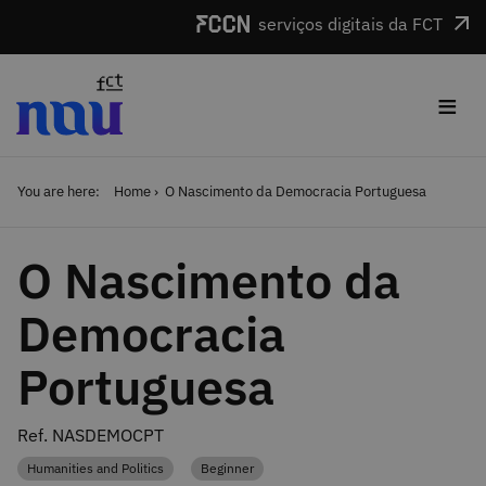
Skip to main content
serviços digitais da FCT
≡
You are here:
Home
O Nascimento da Democracia Portuguesa
O Nascimento da
Democracia
Portuguesa
Ref. NASDEMOCPT
Humanities and Politics
Beginner
Category
Category