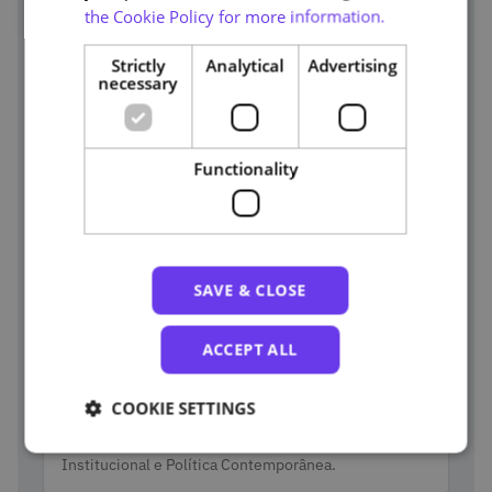
the Cookie Policy for more information.
Strictly
Analytical
Advertising
necessary
Functionality
SAVE & CLOSE
ACCEPT ALL
Maria Inácia Rezola
Categories
Subject-matter expert
COOKIE SETTINGS
Doutorada em História, especialidade de História
Institucional e Política Contemporânea.