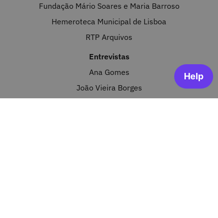
Fundação Mário Soares e Maria Barroso
Hemeroteca Municipal de Lisboa
RTP Arquivos
Entrevistas
Ana Gomes
João Vieira Borges
Joaquim Furtado
José Luís Santos Pires
José Pacheco Pereira
Luís Costa Correia
Manuel Fonseca
Gravação das entrevistas
Estúdio FCCN/NAU - João Santos