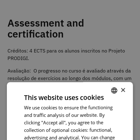
Assessment and
certification
Créditos: 4 ECTS para os alunos inscritos no Projeto
PRODIGI.
Avaliação: O progresso no curso é avaliado através da
resolução de exercícios ao longo dos módulos, com um
resultado global igual ou superior a 50% para
×
obtenção de certificado de participação.
This website uses cookies
We use cookies to ensure the functioning
PORTUGUESE
and traffic analysis of our website. By
ENGLISH
Course plan
clicking "Accept all", you agree to the
collection of optional cookies: functional,
advertising and analytical. You can change
O curso encontra-se dividido em 6 Módulos: