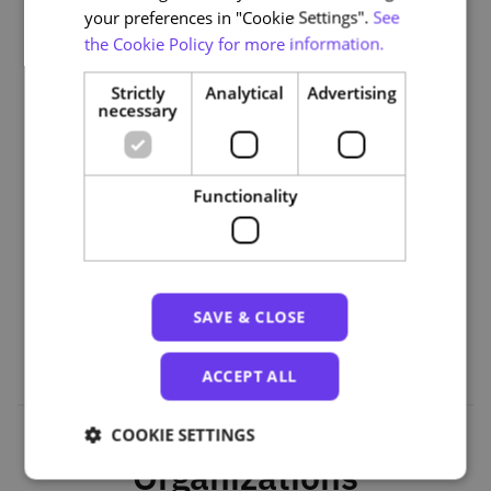
your preferences in "Cookie Settings".
See
the Cookie Policy for more information.
1. Introdução e Modelação Entidade-Associação (EA)
Strictly
Analytical
Advertising
2. Modelo Lógico - Passagem EA para relacional
necessary
3. Teoria da Normalização
Functionality
4. Álgebra Relacional
5. A linguagem SQL
6. Integração com Python
SAVE & CLOSE
ACCEPT ALL
COOKIE SETTINGS
Organizations