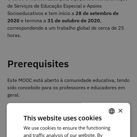
de Serviços de Educação Especial e Apoios
Socioeducativos e tem início a
28 de setembro de
2020
e termina a
31 de outubro de 2020
,
correspondendo a um trabalho global de cerca de 25
horas.
Prerequisites
Este MOOC está aberto à comunidade educativa, tendo
sido concebido para os professores e educadores em
geral.
×
This website uses cookies
Assessment and
We use cookies to ensure the functioning
PORTUGUESE
certification
and traffic analysis of our website. By