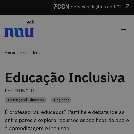
Skip to main content
serviços digitais da FCT
≡
You are here:
Home
Educação Inclusiva
Ref. EDINCLU
Training and Education
Beginner
Category
Category
É professor ou educador? Partilhe e debata ideias
entre pares e explore recursos específicos de apoio
à aprendizagem e inclusão.