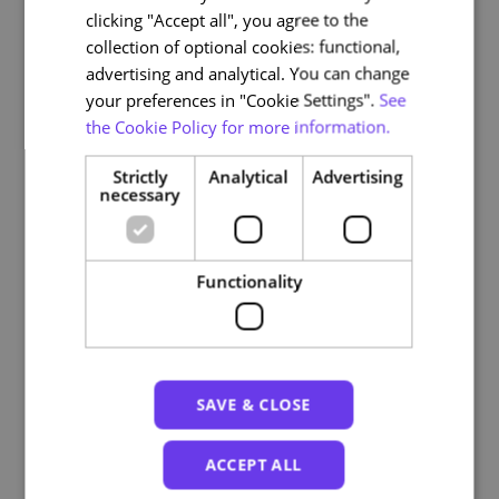
ENGLISH
clicking "Accept all", you agree to the
collection of optional cookies: functional,
A conclusão do curso permite a obtenção de um
advertising and analytical. You can change
Certificado Digital de Conclusão, se tiver uma
your preferences in "Cookie Settings".
See
classificação igual ou superior a 70%.
the Cookie Policy for more information.
Strictly
Analytical
Advertising
Course plan
necessary
Introdução
Functionality
Módulo 1 | Modelos de intervenção
Módulo 2 | Recursos Organizacionais
Módulo 3 | Garantir a Inclusão
SAVE & CLOSE
Conclusão
ACCEPT ALL