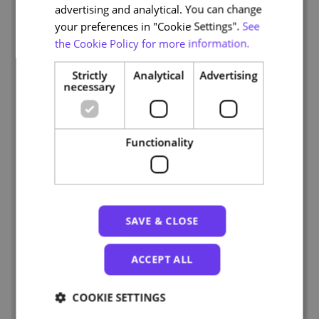
Course team
advertising and analytical. You can change
your preferences in "Cookie Settings".
See
the Cookie Policy for more information.
Strictly
Analytical
Advertising
necessary
Functionality
Ilkka Tuomi
Categories
Cientista responsável pelo Centro de Pesquisa Nokia.
SAVE & CLOSE
ACCEPT ALL
COOKIE SETTINGS
Scott Bolland