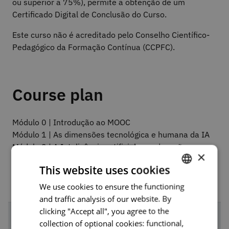
ou superior a 75%), permite a obtenção de um
Certificado Digital de Conclusão do Curso.
Este curso não é acreditado pelo Conselho Científico-
Pedagógico da Formação Contínua (CCPFC).
Course plan
Módulo 0 | Introdução ao MOOC
Módulo 1 | As dimensões tecnológica e humana da IA
Módulo 2 | A Inteligência artificial e a educação
×
Módulo 3 | A Inteligência artificial na educação
This website uses cookies
We use cookies to ensure the functioning
PORTUGUESE
and traffic analysis of our website. By
ENGLISH
clicking "Accept all", you agree to the
collection of optional cookies: functional,