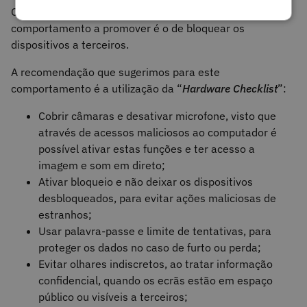
O quarto “ponto crítico” é o
hardware
e o
comportamento a promover é o de bloquear os
dispositivos a terceiros.
A recomendação que sugerimos para este
comportamento é a utilização da “
Hardware Checklist
”:
Cobrir câmaras e desativar microfone, visto que
através de acessos maliciosos ao computador é
possível ativar estas funções e ter acesso a
imagem e som em direto;
Ativar bloqueio e não deixar os dispositivos
desbloqueados, para evitar ações maliciosas de
estranhos;
Usar palavra-passe e limite de tentativas, para
proteger os dados no caso de furto ou perda;
Evitar olhares indiscretos, ao tratar informação
confidencial, quando os ecrãs estão em espaço
público ou visíveis a terceiros;