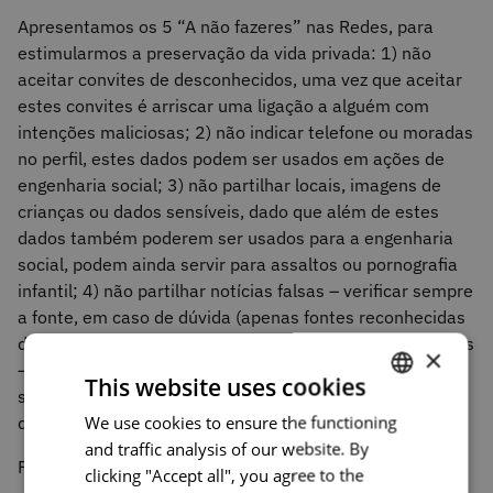
Apresentamos os 5 “A não fazeres” nas Redes, para
estimularmos a preservação da vida privada: 1) não
aceitar convites de desconhecidos, uma vez que aceitar
estes convites é arriscar uma ligação a alguém com
intenções maliciosas; 2) não indicar telefone ou moradas
no perfil, estes dados podem ser usados em ações de
engenharia social; 3) não partilhar locais, imagens de
crianças ou dados sensíveis, dado que além de estes
dados também poderem ser usados para a engenharia
social, podem ainda servir para assaltos ou pornografia
infantil; 4) não partilhar notícias falsas – verificar sempre
a fonte, em caso de dúvida (apenas fontes reconhecidas
devem ser legitimadas); 5) não clique em
posts
suspeitos
×
– podem ser
phishing
, que também existe nas redes
This website uses cookies
sociais (devemos usar as mesmas regras de proteção
We use cookies to ensure the functioning
PORTUGUESE
que usamos para o e-mail).
and traffic analysis of our website. By
ENGLISH
Fique a saber ainda:
clicking "Accept all", you agree to the