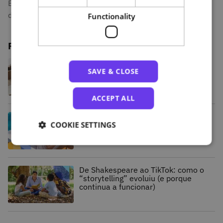
É um mundo de possibilidades de aprendizagem. Venha
descobrir porquê com a NAU.
Functionality
Related posts
Crescimento, inovação e novos
serviços: os resultados do PRR na
SAVE & CLOSE
NAU
ACCEPT ALL
Verão Sempre a Aprender: aproveite
as férias para desenvolver novas
COOKIE SETTINGS
competências
De Shakespeare ao TikTok: como o
“storytelling” evoluiu (e porque
continua a funcionar)