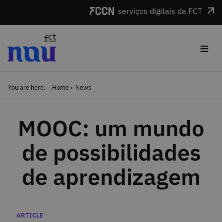
Skip to main content
serviços digitais da FCT
≡
You are here:
Home
News
MOOC: um mundo
de possibilidades
de aprendizagem
Categories
ARTICLE