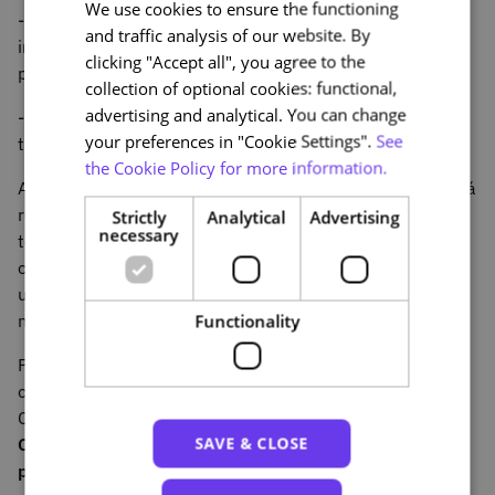
We use cookies to ensure the functioning
PORTUGUESE
- Desenvolver competências para a conceção e
and traffic analysis of our website. By
ENGLISH
implementação de estratégias institucionais para a
clicking "Accept all", you agree to the
prevenção da transmissão da COVID-19;
collection of optional cookies: functional,
advertising and analytical. You can change
- Implementar medidas eficazes de prevenção da
your preferences in "Cookie Settings".
See
transmissão da COVID-19.
the Cookie Policy for more information.
Após a conclusão de todos os módulos de formação, será
realizada uma avaliação geral
,
onde cada participante
Strictly
Analytical
Advertising
necessary
terá a oportunidade de testar e de rever todos os
conhecimentos adquiridos, para no final poder aceder a
um Certificado Digital Oficial que irá comprovar todas as
novas competências.
Functionality
Participe até dia 27 de julho, e desenvolva as suas
competências para lutar de forma mais eficaz contra a
Covid-19. Saiba mais na página do Curso “
ECare –
SAVE & CLOSE
COVID-19 – programa de atualização
profissional
”:
https://www.nau.edu.pt/curso/ecare-