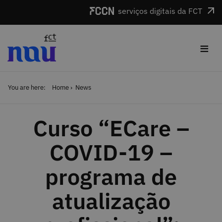
Skip to main content
serviços digitais da FCT
≡
You are here:
Home
News
Curso “ECare –
COVID-19 –
programa de
atualização