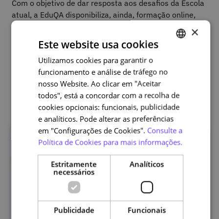
Com o objetivo de dar resposta aos desafios da Escola
atual, a EduQA disponibiliza, ainda, formação online,
promovendo a realização de cursos que contribuam
×
para o desenvolvimento profissional dos docentes e/ou
Este website usa cookies
que vão ao encontro das necessidades formativas de
Utilizamos cookies para garantir o
PORTUGUESE
outros agentes educativos.
funcionamento e análise de tráfego no
ENGLISH
nosso Website. Ao clicar em "Aceitar
Outras edições
todos", está a concordar com a recolha de
cookies opcionais: funcionais, publicidade
e analíticos. Pode alterar as preferências
em "Configurações de Cookies".
Consulte a
Política de Cookies para mais informações.
Estritamente
Analíticos
necessários
Publicidade
Funcionais