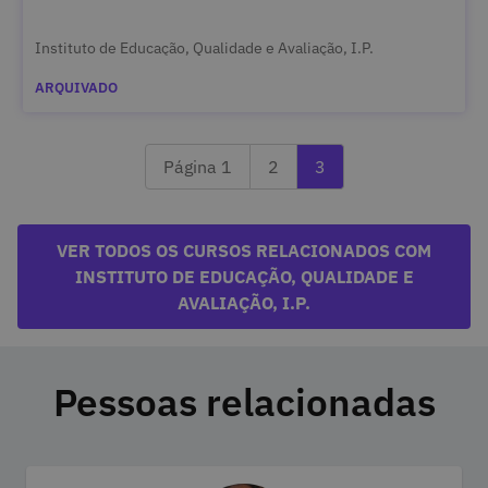
Instituto de Educação, Qualidade e Avaliação, I.P.
ARQUIVADO
Página anterior 2
A ler a última página 
Página 1
2
3
VER TODOS OS CURSOS RELACIONADOS COM
INSTITUTO DE EDUCAÇÃO, QUALIDADE E
AVALIAÇÃO, I.P.
Pessoas relacionadas