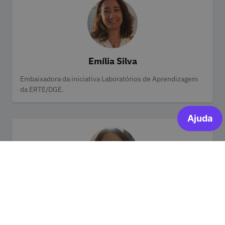
Emília Silva
Categorias
Embaixadora da iniciativa Laboratórios de Aprendizagem
da ERTE/DGE.
Fátima Ormonde
Categorias
Fátima Ormonde é Embaixadora da iniciativa Laboratórios
de Aprendizagem da ERTE/DGE.