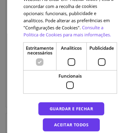
concordar com a recolha de cookies
opcionais: funcionais, publicidade e
analíticos. Pode alterar as preferências em
"Configurações de Cookies".
Consulte a
Política de Cookies para mais informações.
Estritamente
Analíticos
Publicidade
necessários
5 de Julho de 2024
Categorias
ARTIGO
CIÊNCIAS DA SAÚDE E DA VIDA
A importância da formação online
para o ambiente hospitalar
Funcionais
No mês em que se celebra o Dia Mundial do Hospital (5 de
julho), conheça a importância da educação online para a
formação de equipas capazes de responder aos desafios
mais recentes na área da Saúde.
GUARDAR E FECHAR
30 de Junho de 2024
ACEITAR TODOS