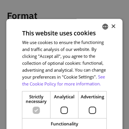
Format
×
Este curso está estruturado em diversos módulos, não
This website uses cookies
existindo qualquer precedência entre os mesmos.
We use cookies to ensure the functioning
PORTUGUESE
and traffic analysis of our website. By
ENGLISH
clicking "Accept all", you agree to the
Prerequisites
collection of optional cookies: functional,
advertising and analytical. You can change
your preferences in "Cookie Settings".
See
Os pré-requisitos necessários são a utilização básica
the Cookie Policy for more information.
de um computador e possuir alguma experiência em
navegar na Internet. Este curso é adequado a qualquer
Strictly
Analytical
Advertising
pessoa que tenha atingido a maioridade (18 anos).
necessary
Functionality
Assessment and