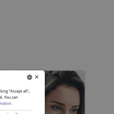
×
king "Accept all",
PORTUGUESE
al. You can
ENGLISH
mation.