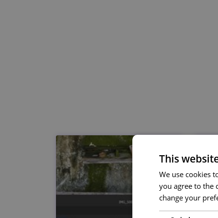
This websit
We use cookies to 
you agree to the c
change your prefe