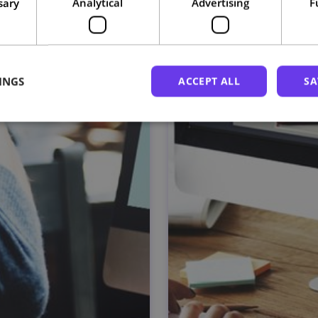
sary
Analytical
Advertising
F
INGS
ACCEPT ALL
SA